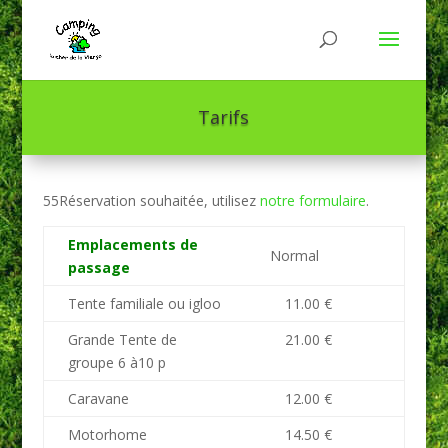
Tarifs
55Réservation souhaitée, utilisez
notre formulaire
.
Emplacements de
Normal
passage
Tente familiale ou igloo
11.00 €
Grande Tente de
21.00 €
groupe 6 à10 p
Caravane
12.00 €
Motorhome
14.50 €