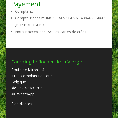
Payement
Comptant.
Compte Bancaire ING : IBAN : BE52-3400-4068-8609
,BIC: BBRUBEBB
Nous n’acceptons PAS les cartes de crédit.
Camping le Rocher de la Vierge
Route de fairon, 14
4180 Comblain-La-Tour
Belgique
☎
+32 4 3691203
📲
WhatsApp
Plan d’acces