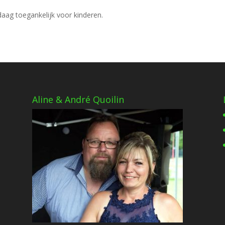
daag toegankelijk voor kinderen.
Aline & André Quoilin