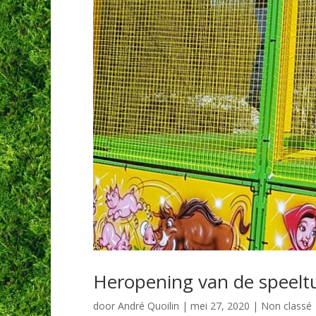
Heropening van de speelt
door
André Quoilin
|
mei 27, 2020
|
Non classé