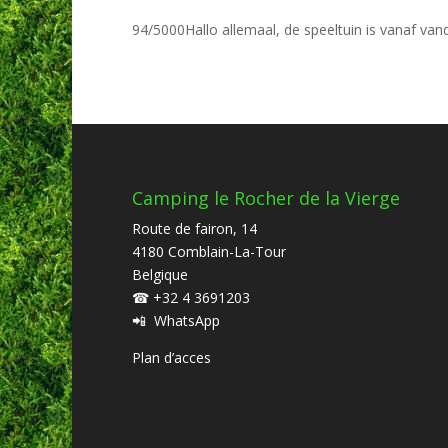
94/5000Hallo allemaal, de speeltuin is vanaf van
Camping le Rocher de la Vierge
Route de fairon, 14
4180 Comblain-La-Tour
Belgique
☎
+32 4 3691203
📲
WhatsApp
Plan d’acces