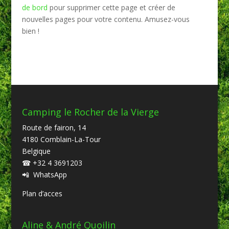
de bord
pour supprimer cette page et créer de
nouvelles pages pour votre contenu. Amusez-vous
bien !
Camping le Rocher de la Vierge
Route de fairon, 14
4180 Comblain-La-Tour
Belgique
☎
+32 4 3691203
📲
WhatsApp
Plan d’acces
Aline & André Quoilin